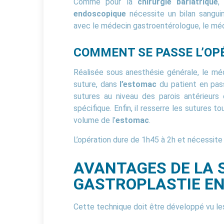
Comme pour la
chirurgie bariatrique
,
endoscopique
nécessite un bilan sanguin
avec le médecin gastroentérologue, le méde
COMMENT SE PASSE L’OP
Réalisée sous anesthésie générale, le m
suture, dans
l’estomac
du patient en pass
sutures au niveau des parois antérieurs
spécifique. Enfin, il resserre les sutures to
volume de l’
estomac
.
L’opération dure de 1h45 à 2h et nécessite u
AVANTAGES DE LA 
GASTROPLASTIE EN
Cette technique doit être développé vu les