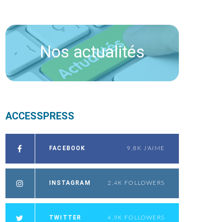
Nos actualités
ACCESSPRESS
FACEBOOK
9.8K
J'AIME
INSTAGRAM
2.4K
FOLLOWERS
TWITTER
4.9K
FOLLOWERS