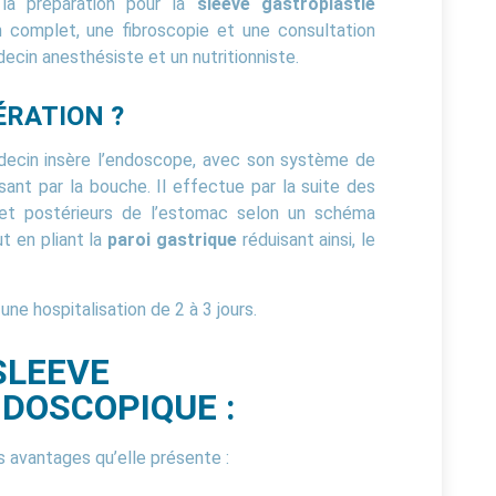
 la préparation pour la
sleeve gastroplastie
 complet, une fibroscopie et une consultation
cin anesthésiste et un nutritionniste.
ÉRATION ?
édecin insère l’endoscope, avec son système de
ant par la bouche. Il effectue par la suite des
 et postérieurs de l’estomac selon un schéma
ut en pliant la
paroi gastrique
réduisant ainsi, le
ne hospitalisation de 2 à 3 jours.
SLEEVE
DOSCOPIQUE :
 avantages qu’elle présente :