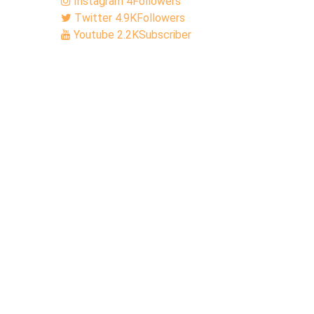
Instagram
4
Followers
Twitter
4.9K
Followers
Youtube
2.2K
Subscriber